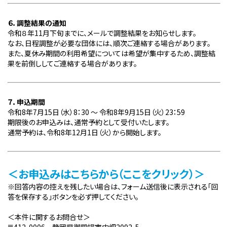
６．調整結果の通知
令和８年
11
月下旬までに、メールで調整結果をお知らせします。
なお、日程調整が必要な団体には、順次ご連絡する場合があります。
また、夏休み期間の利用希望については希望が集中するため、調整結
果を前倒ししてご連絡する場合があります。
７．申込期間
令和
8
年
7
月
15
日（水）
8
：
30
～ 令和
8
年
9
月
15
日（火）
23
：
59
期限後のお申込みは、通常予約として受付いたします。
通常予約は、令和
8
年
12
月
1
日（火）から開始します。
＜お申込みはこちらから（ここをクリック）＞
※
回答内容の控えを残したい場合は、フォーム送信後に表示される「回
答を保存する」ボタンを必ず押してください。
＜本件に関するお問合せ＞