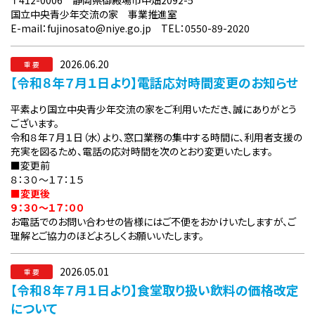
〒
412-0006
静岡県御殿場市中畑
2092-5
国立中央青少年交流の家 事業推進室
E-mail
：
fujinosato@niye.go.jp
TEL
：
0550-89-2020
2026.06.20
重 要
【令和８年７月１日より】電話応対時間変更のお知らせ
平素より国立中央青少年交流の家をご利用いただき、誠にありがとう
ございます。
令和８年７月１日（水）より、窓口業務の集中する時間に、利用者支援の
充実を図るため、電話の応対時間を次のとおり変更いたします。
■変更前
８：３０～１７：１５
■変更後
９：３０～１７：００
お電話でのお問い合わせの皆様にはご不便をおかけいたしますが、ご
理解とご協力のほどよろしくお願いいたします。
2026.05.01
重 要
【令和８年７月１日より】食堂取り扱い飲料の価格改定
について