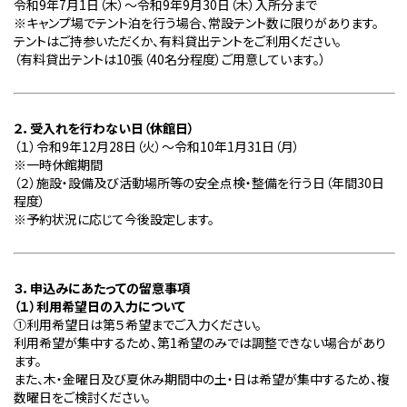
令和
9
年
7
月
1
日（木）～令和
9
年
9
月
30
日（木）入所分まで
※
キャンプ場でテント泊を行う場合、常設テント数に限りがあります。
テントはご持参いただくか、有料貸出テントをご利用ください。
（有料貸出テントは
10
張（
40
名分程度）ご用意しています。）
２．受入れを行わない日（休館日）
（１）令和
9
年
12
月
28
日（火）～令和
10
年
1
月
31
日（月）
※
一時休館期間
（２）施設・設備及び活動場所等の安全点検・整備を行う日（年間
30
日
程度）
※
予約状況に応じて今後設定します。
３．申込みにあたっての留意事項
（１）利用希望日の入力について
①利用希望日は第５希望までご入力ください。
利用希望が集中するため、第
1
希望のみでは調整できない場合があり
ます。
また、木・金曜日及び夏休み期間中の土・日は希望が集中するため、複
数曜日をご検討ください。