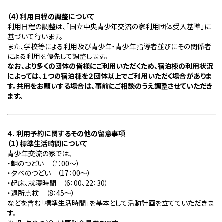
（４）利用日程の調整について
利用日程の調整は、「国立中央青少年交流の家利用団体受入基準」に
基づいて行います。
また、学校等による利用及び青少年・青少年指導者並びにその関係者
による利用を優先して調整します。
なお、より多くの団体の皆様にご利用いただくため、宿泊棟の利用状況
によっては、１つの宿泊棟を２団体以上でご利用いただく場合がありま
す。共用をお願いする場合は、事前にご相談のうえ調整させていただき
ます。
４．利用予約に関するその他の留意事項
（１）標準生活時間について
青少年交流の家では、
・朝のつどい （
7
：
00
～）
・夕べのつどい （
17
：
00
～）
・起床、就寝時間 （
6
：
00
、
22
：
30
）
・退所点検 （
8
：
45
～）
などを含む「標準生活時間」を基本として活動計画を立てていただきま
す。