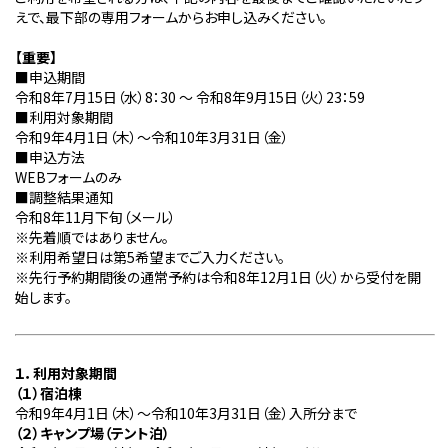
えで、最下部の専用フォームからお申し込みください。
【重要】
■
申込期間
令和
8
年
7
月
15
日（水）
8
：
30
～ 令和
8
年
9
月
15
日（火）
23
：
59
■
利用対象期間
令和
9
年
4
月
1
日（木）～令和
10
年
3
月
31
日（金）
■
申込方法
WEB
フォームのみ
■
調整結果通知
令和
8
年
11
月下旬（メール）
※
先着順ではありません。
※
利用希望日は第
5
希望までご入力ください。
※
先行予約期間後の通常予約は令和
8
年
12
月
1
日（火）から受付を開
始します。
１．利用対象期間
（１）宿泊棟
令和
9
年
4
月
1
日（木）～令和
10
年
3
月
31
日（金）入所分まで
（２）キャンプ場（テント泊）