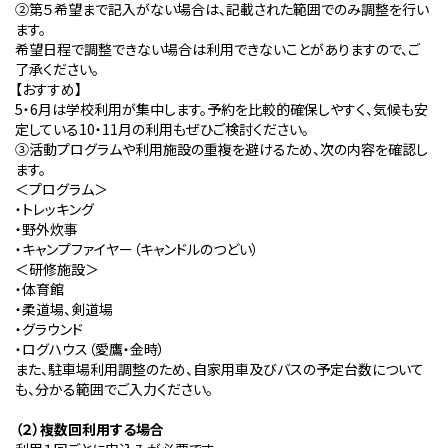
②第５希望まで記入がない場合は、記載された範囲でのみ調整を行い
ます。
希望日程で調整できない場合は利用できないことがありますので、ご
了承ください。
【おすすめ】
5
・
6
月は学校利用が集中します。予約を比較的確保しやすく、気候も安
定している
10
・
11
月の利用もぜひご検討ください。
③活動プログラムや利用施設の重複を避けるため、次の内容を確認し
ます。
＜プログラム＞
・トレッキング
・野外炊事
・キャンプファイヤー（キャンドルのつどい）
＜研修施設＞
・体育館
・柔道場、剣道場
・グラウンド
・ログハウス（愛鷹・金時）
また、駐車場利用調整のため、自家用車及びバスの予定台数について
も、分かる範囲でご入力ください。
（２）複数回利用する場合