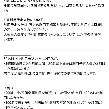
利用１回ごとに申込みが必要です。
年間で複数回利用を希望する場合は、利用回数分をお申し込みくださ
い。
（３）利用予定人数について
利用予定人数は、過去の利用実績等を踏まえ、実際に利用する可能性
の高い人数を入力してください。
大幅な人数変更や利用直前のキャンセルについては、以下の措置を行
います。
＿＿＿＿＿＿＿＿＿＿＿＿＿＿＿＿＿＿＿＿＿＿＿＿＿＿＿＿＿
＿＿＿＿＿＿＿＿
50
名以上で利用申込みをした団体が、
・利用開始日の２か月前以降に
50
名以上または利用予定人数の３割以
上を減員した場合
次年度から原則として２年間、先行予約での受付をお断りします。
＿＿＿＿＿＿＿＿＿＿＿＿＿＿＿＿＿＿＿＿＿＿＿＿＿＿＿＿＿
＿＿＿＿＿＿＿＿
＜例＞
・
200
名で体育館全面利用を希望していた団体が、当日は
30
名しか利
用しなかった。
・
100
名で宿泊予約した団体が、参加者不足を理由として１か月前に利
用をキャンセルした。