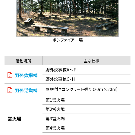
ボンファイアー場
活動場所
主な仕様
野外炊事棟A～F
野外炊事棟
野外炊事棟G・H
屋根付きコンクリート張り（20m×20m）
野外活動棟
第1営火場
第2営火場
営火場
第3営火場
第4営火場