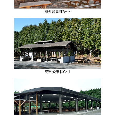
野外炊事棟A～F
野外炊事棟G・H